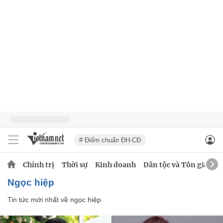
# Điểm chuẩn ĐH-CĐ
Chính trị
Thời sự
Kinh doanh
Dân tộc và Tôn giáo
ngọc hiệp
Tin tức mới nhất về
ngọc hiệp