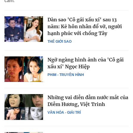
cảm.
Dàn sao 'Cô gái xấu xí' sau 13
năm: Kẻ hôn nhân đổ vỡ, người
hạnh phúc với chồng Tây
THẾ GIỚI SAO
Ngỡ ngàng hình ảnh của 'Cô gái
xấu xí' Ngọc Hiệp
PHIM - TRUYỀN HÌNH
Những vai diễn đẫm nước mắt của
Diễm Hương, Việt Trinh
VĂN HÓA - GIẢI TRÍ