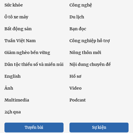
Sức khỏe
Công nghệ
Ô tô xe máy
Du lịch
Bất động sản
Bạn đọc
Tuần Việt Nam
Công nghiệp hỗ trợ
Giảm nghèo bền vững
Nông thôn mới
Dân tộc thiểu số và miền núi
Nội dung chuyên đề
English
Hồ sơ
Ảnh
Video
Multimedia
Podcast
24h qua
Tuyến bài
Sự kiện