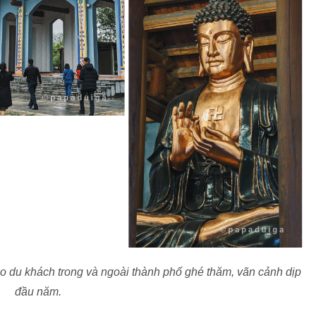
o du khách trong và ngoài thành phố ghé thăm, vãn cảnh dịp
đầu năm.