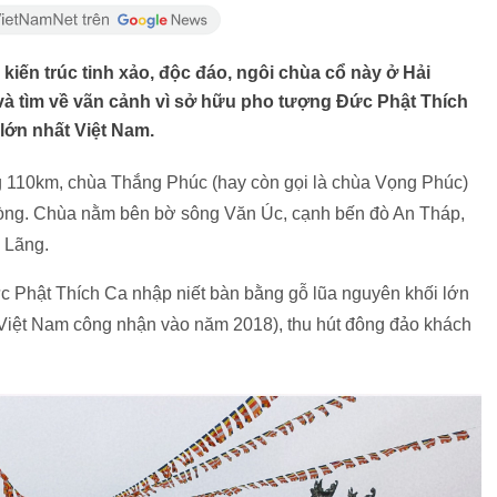
iến trúc tinh xảo, độc đáo, ngôi chùa cổ này ở Hải
à tìm về vãn cảnh vì sở hữu pho tượng Đức Phật Thích
lớn nhất Việt Nam.
 110km, chùa Thắng Phúc (hay còn gọi là chùa Vọng Phúc)
Phòng. Chùa nằm bên bờ sông Văn Úc, cạnh bến đò An Tháp,
 Lãng.
Phật Thích Ca nhập niết bàn bằng gỗ lũa nguyên khối lớn
 Việt Nam công nhận vào năm 2018), thu hút đông đảo khách