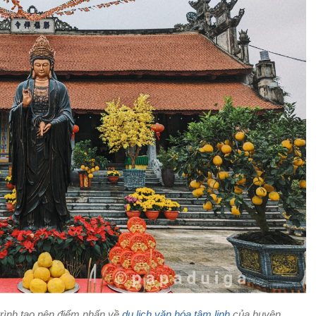
rình tạo nên điểm nhấn về
du lịch văn hóa tâm linh
của huyện