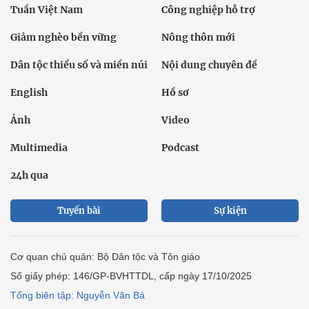
Tuần Việt Nam
Công nghiệp hỗ trợ
Giảm nghèo bền vững
Nông thôn mới
Dân tộc thiểu số và miền núi
Nội dung chuyên đề
English
Hồ sơ
Ảnh
Video
Multimedia
Podcast
24h qua
Tuyến bài
Sự kiện
Cơ quan chủ quản: Bộ Dân tộc và Tôn giáo
Số giấy phép: 146/GP-BVHTTDL, cấp ngày 17/10/2025
Tổng biên tập: Nguyễn Văn Bá