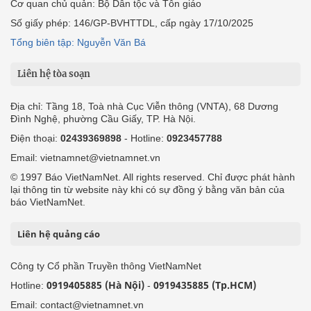
Cơ quan chủ quản: Bộ Dân tộc và Tôn giáo
Số giấy phép: 146/GP-BVHTTDL, cấp ngày 17/10/2025
Tổng biên tập: Nguyễn Văn Bá
Liên hệ tòa soạn
Địa chỉ: Tầng 18, Toà nhà Cục Viễn thông (VNTA), 68 Dương
Đình Nghệ, phường Cầu Giấy, TP. Hà Nội.
Điện thoại:
02439369898
- Hotline:
0923457788
Email: vietnamnet@vietnamnet.vn
© 1997 Báo VietNamNet. All rights reserved. Chỉ được phát hành
lại thông tin từ website này khi có sự đồng ý bằng văn bản của
báo VietNamNet.
Liên hệ quảng cáo
Công ty Cổ phần Truyền thông VietNamNet
0919405885 (Hà Nội)
0919435885 (Tp.HCM)
Hotline:
-
Email: contact@vietnamnet.vn