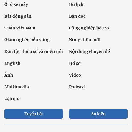
Ô tô xe máy
Du lịch
Bất động sản
Bạn đọc
Tuần Việt Nam
Công nghiệp hỗ trợ
Giảm nghèo bền vững
Nông thôn mới
Dân tộc thiểu số và miền núi
Nội dung chuyên đề
English
Hồ sơ
Ảnh
Video
Multimedia
Podcast
24h qua
Tuyến bài
Sự kiện