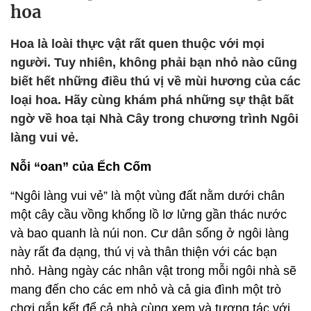
hoa
Hoa là loài thực vật rất quen thuộc với mọi
người. Tuy nhiên, không phải bạn nhỏ nào cũng
biết hết những điều thú vị về mùi hương của các
loại hoa. Hãy cùng khám phá những sự thật bất
ngờ về hoa tại Nhà Cây trong chương trình Ngôi
làng vui vẻ.
Nỗi “oan” của Ếch Cốm
“Ngôi làng vui vẻ” là một vùng đất nằm dưới chân
một cây cầu vồng khổng lồ lơ lửng gần thác nước
và bao quanh là núi non. Cư dân sống ở ngôi làng
này rất đa dạng, thú vị và thân thiện với các bạn
nhỏ. Hàng ngày các nhân vật trong mỗi ngôi nhà sẽ
mang đến cho các em nhỏ và cả gia đình một trò
chơi gắn kết để cả nhà cùng xem và tương tác với