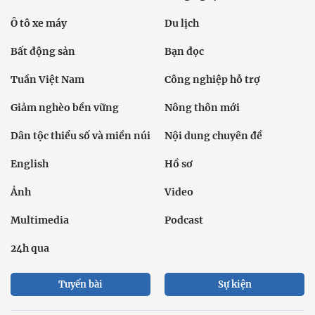
Ô tô xe máy
Du lịch
Bất động sản
Bạn đọc
Tuần Việt Nam
Công nghiệp hỗ trợ
Giảm nghèo bền vững
Nông thôn mới
Dân tộc thiểu số và miền núi
Nội dung chuyên đề
English
Hồ sơ
Ảnh
Video
Multimedia
Podcast
24h qua
Tuyến bài
Sự kiện