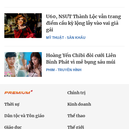
U60, NSƯT Thành Lộc vẫn trang
điểm cầu kỳ lộng lẫy vào vai giả
gái
MỸ THUẬT - SÂN KHẤU
Hoàng Yến Chibi đòi cưới Liên
Bỉnh Phát vì mê bụng sáu múi
PHIM - TRUYỀN HÌNH
Chính trị
Thời sự
Kinh doanh
Dân tộc và Tôn giáo
Thể thao
Giáo dục
Thế giới