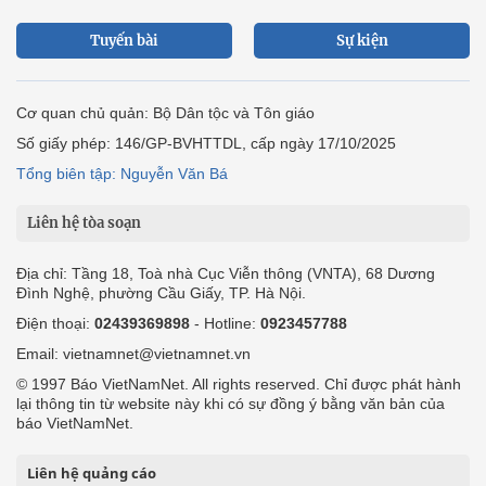
Tuyến bài
Sự kiện
Cơ quan chủ quản: Bộ Dân tộc và Tôn giáo
Số giấy phép: 146/GP-BVHTTDL, cấp ngày 17/10/2025
Tổng biên tập: Nguyễn Văn Bá
Liên hệ tòa soạn
Địa chỉ: Tầng 18, Toà nhà Cục Viễn thông (VNTA), 68 Dương
Đình Nghệ, phường Cầu Giấy, TP. Hà Nội.
Điện thoại:
02439369898
- Hotline:
0923457788
Email: vietnamnet@vietnamnet.vn
© 1997 Báo VietNamNet. All rights reserved. Chỉ được phát hành
lại thông tin từ website này khi có sự đồng ý bằng văn bản của
báo VietNamNet.
Liên hệ quảng cáo