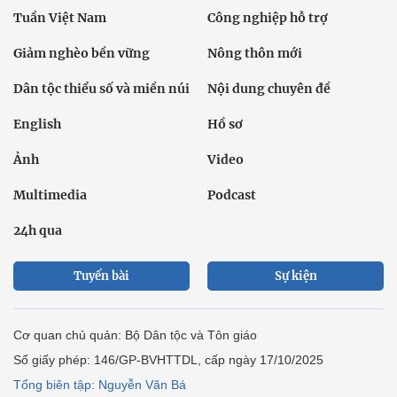
Tuần Việt Nam
Công nghiệp hỗ trợ
Giảm nghèo bền vững
Nông thôn mới
Dân tộc thiểu số và miền núi
Nội dung chuyên đề
English
Hồ sơ
Ảnh
Video
Multimedia
Podcast
24h qua
Tuyến bài
Sự kiện
Cơ quan chủ quản: Bộ Dân tộc và Tôn giáo
Số giấy phép: 146/GP-BVHTTDL, cấp ngày 17/10/2025
Tổng biên tập: Nguyễn Văn Bá