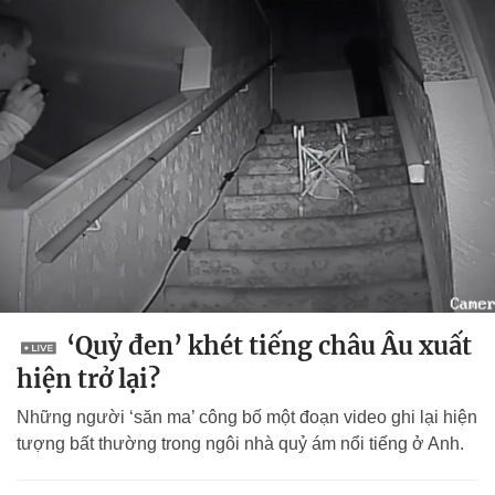
‘Quỷ đen’ khét tiếng châu Âu xuất
hiện trở lại?
Những người ‘săn ma’ công bố một đoạn video ghi lại hiện
tượng bất thường trong ngôi nhà quỷ ám nổi tiếng ở Anh.