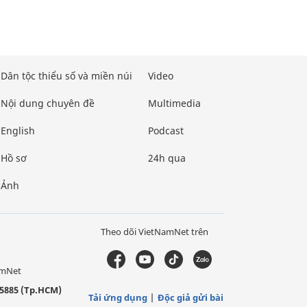
Dân tộc thiểu số và miền núi
Video
Nội dung chuyên đề
Multimedia
English
Podcast
Hồ sơ
24h qua
Ảnh
Theo dõi VietNamNet trên
amNet
5885 (Tp.HCM)
Tải ứng dụng
Độc giả gửi bài