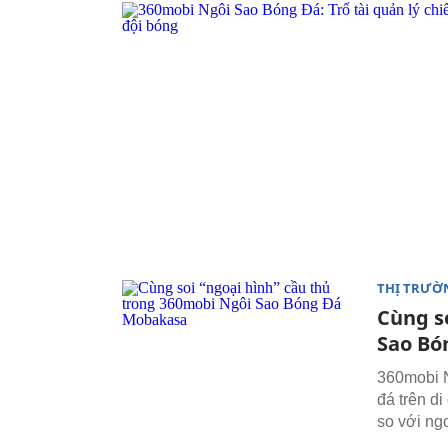
THỊ TRƯỜ
Cùng s
Sao Bó
360mobi 
đá trên d
so với ngo