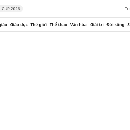
 CUP 2026
Tu
giáo
Giáo dục
Thế giới
Thể thao
Văn hóa - Giải trí
Đời sống
S