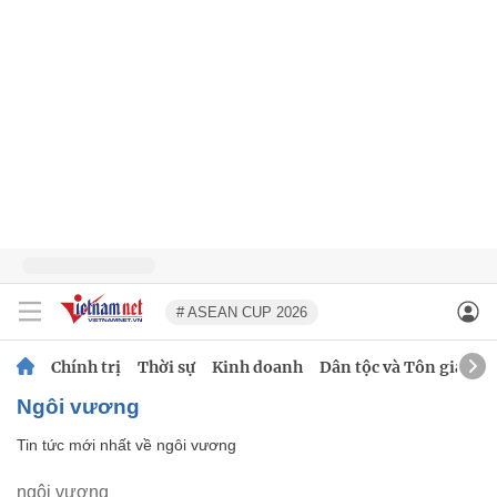
# ASEAN CUP 2026
Chính trị
Thời sự
Kinh doanh
Dân tộc và Tôn giáo
ngôi vương
Tin tức mới nhất về
ngôi vương
ngôi vương