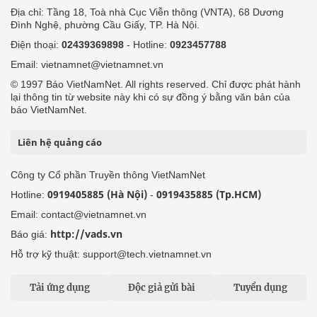
Địa chỉ: Tầng 18, Toà nhà Cục Viễn thông (VNTA), 68 Dương
Đình Nghệ, phường Cầu Giấy, TP. Hà Nội.
Điện thoại:
02439369898
- Hotline:
0923457788
Email: vietnamnet@vietnamnet.vn
© 1997 Báo VietNamNet. All rights reserved. Chỉ được phát hành
lại thông tin từ website này khi có sự đồng ý bằng văn bản của
báo VietNamNet.
Liên hệ quảng cáo
Công ty Cổ phần Truyền thông VietNamNet
0919405885 (Hà Nội)
0919435885 (Tp.HCM)
Hotline:
-
Email: contact@vietnamnet.vn
http://vads.vn
Báo giá:
Hỗ trợ kỹ thuật: support@tech.vietnamnet.vn
Tải ứng dụng
Độc giả gửi bài
Tuyển dụng