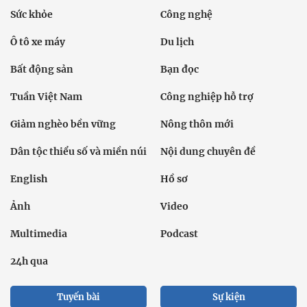
Sức khỏe
Công nghệ
Ô tô xe máy
Du lịch
Bất động sản
Bạn đọc
Tuần Việt Nam
Công nghiệp hỗ trợ
Giảm nghèo bền vững
Nông thôn mới
Dân tộc thiểu số và miền núi
Nội dung chuyên đề
English
Hồ sơ
Ảnh
Video
Multimedia
Podcast
24h qua
Tuyến bài
Sự kiện