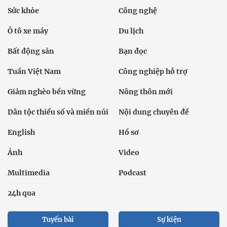
Sức khỏe
Công nghệ
Ô tô xe máy
Du lịch
Bất động sản
Bạn đọc
Tuần Việt Nam
Công nghiệp hỗ trợ
Giảm nghèo bền vững
Nông thôn mới
Dân tộc thiểu số và miền núi
Nội dung chuyên đề
English
Hồ sơ
Ảnh
Video
Multimedia
Podcast
24h qua
Tuyến bài
Sự kiện