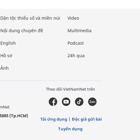
Dân tộc thiểu số và miền núi
Video
Nội dung chuyên đề
Multimedia
English
Podcast
Hồ sơ
24h qua
Ảnh
Theo dõi VietNamNet trên
amNet
5885 (Tp.HCM)
Tải ứng dụng
Độc giả gửi bài
Tuyển dụng