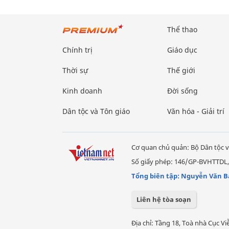
Thể thao
Chính trị
Giáo dục
Thời sự
Thế giới
Kinh doanh
Đời sống
Dân tộc và Tôn giáo
Văn hóa - Giải trí
Cơ quan chủ quản: Bộ Dân tộc v
Số giấy phép: 146/GP-BVHTTDL,
Tổng biên tập: Nguyễn Văn B
Liên hệ tòa soạn
Địa chỉ: Tầng 18, Toà nhà Cục 