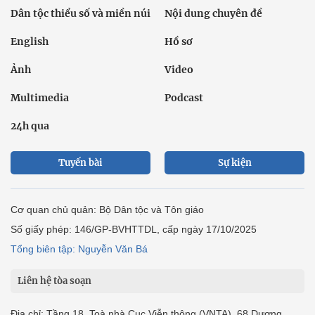
Dân tộc thiểu số và miền núi
Nội dung chuyên đề
English
Hồ sơ
Ảnh
Video
Multimedia
Podcast
24h qua
Tuyến bài
Sự kiện
Cơ quan chủ quản: Bộ Dân tộc và Tôn giáo
Số giấy phép: 146/GP-BVHTTDL, cấp ngày 17/10/2025
Tổng biên tập: Nguyễn Văn Bá
Liên hệ tòa soạn
Địa chỉ: Tầng 18, Toà nhà Cục Viễn thông (VNTA), 68 Dương