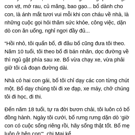
con vịt, mớ rau, củ măng, bao gạo... bố dành cho
con, là ánh mắt tươi vui mỗi khi con cháu về nhà, là
những cuộc gọi hỏi thăm sức khỏe, công việc, dặn
dò con ăn uống, nghỉ ngơi đầy đủ...
“Hồi nhỏ, tôi quấn bố, đi đâu bố cũng đưa tôi theo.
Năm 10 tuổi, tôi theo bố đi bán nhãn, dọc đường về
thì ngủ gật phía sau xe. Bố vừa chạy xe, vừa phải
giữ tôi cả đoạn đường dài.
Nhà có hai con gái, bố tôi chỉ dạy các con từng chút
một. Bố dạy chúng tôi đi xe đạp, xe máy, chở chúng
tôi đi học, đi thi.
Đến năm 18 tuổi, tự ra đời bươn chải, tôi luôn có bố
đồng hành. Ngày tôi cưới, bố rưng rưng dặn dò ‘giờ
con có cuộc sống riêng rồi, hãy sống thật tốt. Bố mẹ
luôn ở bên con’”, chị Mai kể.