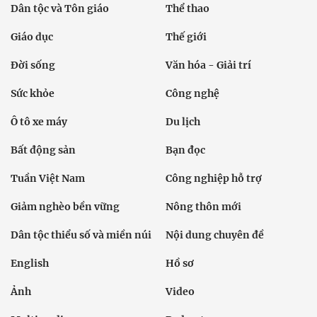
Dân tộc và Tôn giáo
Thể thao
Giáo dục
Thế giới
Đời sống
Văn hóa - Giải trí
Sức khỏe
Công nghệ
Ô tô xe máy
Du lịch
Bất động sản
Bạn đọc
Tuần Việt Nam
Công nghiệp hỗ trợ
Giảm nghèo bền vững
Nông thôn mới
Dân tộc thiểu số và miền núi
Nội dung chuyên đề
English
Hồ sơ
Ảnh
Video