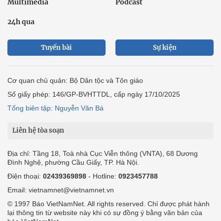
Multimedia
Podcast
24h qua
Tuyến bài
Sự kiện
Cơ quan chủ quản: Bộ Dân tộc và Tôn giáo
Số giấy phép: 146/GP-BVHTTDL, cấp ngày 17/10/2025
Tổng biên tập: Nguyễn Văn Bá
Liên hệ tòa soạn
Địa chỉ: Tầng 18, Toà nhà Cục Viễn thông (VNTA), 68 Dương
Đình Nghệ, phường Cầu Giấy, TP. Hà Nội.
Điện thoại:
02439369898
- Hotline:
0923457788
Email: vietnamnet@vietnamnet.vn
© 1997 Báo VietNamNet. All rights reserved. Chỉ được phát hành
lại thông tin từ website này khi có sự đồng ý bằng văn bản của