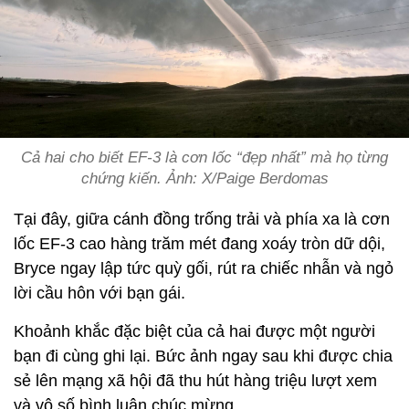
Cả hai cho biết EF‑3 là cơn lốc “đẹp nhất” mà họ từng
chứng kiến. Ảnh: X/Paige Berdomas
Tại đây, giữa cánh đồng trống trải và phía xa là cơn
lốc EF-3 cao hàng trăm mét đang xoáy tròn dữ dội,
Bryce ngay lập tức quỳ gối, rút ra chiếc nhẫn và ngỏ
lời cầu hôn với bạn gái.
Khoảnh khắc đặc biệt của cả hai được một người
bạn đi cùng ghi lại. Bức ảnh ngay sau khi được chia
sẻ lên mạng xã hội đã thu hút hàng triệu lượt xem
và vô số bình luận chúc mừng.