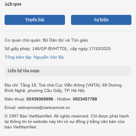
24h qua
Tuyến bài
Sự kiện
Cơ quan chủ quản: Bộ Dân tộc và Tôn giáo
Số giấy phép: 146/GP-BVHTTDL, cấp ngày 17/10/2025
Tổng biên tập: Nguyễn Văn Bá
Liên hệ tòa soạn
Địa chỉ: Tầng 18, Toà nhà Cục Viễn thông (VNTA), 68 Dương
Đình Nghệ, phường Cầu Giấy, TP. Hà Nội.
Điện thoại:
02439369898
- Hotline:
0923457788
Email: vietnamnet@vietnamnet.vn
© 1997 Báo VietNamNet. All rights reserved. Chỉ được phát hành
lại thông tin từ website này khi có sự đồng ý bằng văn bản của
báo VietNamNet.