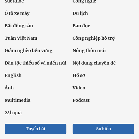
Tuần Việt Nam
Công nghiệp hỗ trợ
Giảm nghèo bền vững
Nông thôn mới
Dân tộc thiểu số và miền núi
Nội dung chuyên đề
English
Hồ sơ
Ảnh
Video
Multimedia
Podcast
24h qua
Tuyến bài
Sự kiện
Cơ quan chủ quản: Bộ Dân tộc và Tôn giáo
Số giấy phép: 146/GP-BVHTTDL, cấp ngày 17/10/2025
Tổng biên tập: Nguyễn Văn Bá