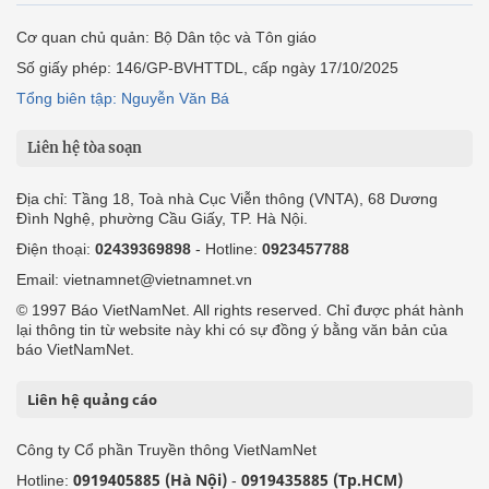
Liên hệ tòa soạn
Địa chỉ: Tầng 18, Toà nhà Cục Viễn thông (VNTA), 68 Dương
Đình Nghệ, phường Cầu Giấy, TP. Hà Nội.
Điện thoại:
02439369898
- Hotline:
0923457788
Email: vietnamnet@vietnamnet.vn
© 1997 Báo VietNamNet. All rights reserved. Chỉ được phát hành
lại thông tin từ website này khi có sự đồng ý bằng văn bản của
báo VietNamNet.
Liên hệ quảng cáo
Công ty Cổ phần Truyền thông VietNamNet
0919405885 (Hà Nội)
0919435885 (Tp.HCM)
Hotline:
-
Email: contact@vietnamnet.vn
http://vads.vn
Báo giá:
Hỗ trợ kỹ thuật: support@tech.vietnamnet.vn