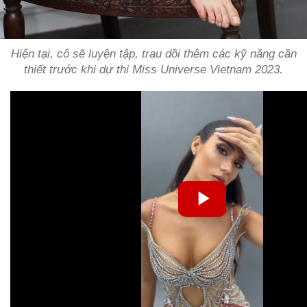
Hiện tại, cô sẽ luyện tập, trau dồi thêm các kỹ năng cần
thiết trước khi dự thi Miss Universe Vietnam 2023.