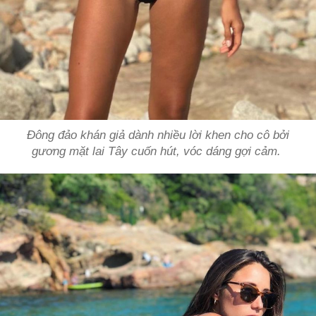
Đông đảo khán giả dành nhiều lời khen cho cô bởi
gương mặt lai Tây cuốn hút, vóc dáng gợi cảm.