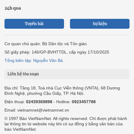
24h qua
Tuyến bài
Sự kiện
Cơ quan chủ quản: Bộ Dân tộc và Tôn giáo
Số giấy phép: 146/GP-BVHTTDL, cấp ngày 17/10/2025
Tổng biên tập: Nguyễn Văn Bá
Liên hệ tòa soạn
Địa chỉ: Tầng 18, Toà nhà Cục Viễn thông (VNTA), 68 Dương
Đình Nghệ, phường Cầu Giấy, TP. Hà Nội.
Điện thoại:
02439369898
- Hotline:
0923457788
Email: vietnamnet@vietnamnet.vn
© 1997 Báo VietNamNet. All rights reserved. Chỉ được phát hành
lại thông tin từ website này khi có sự đồng ý bằng văn bản của
báo VietNamNet.