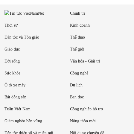
Chính trị
Thời sự
Kinh doanh
Dân tộc và Tôn giáo
Thể thao
Giáo dục
Thế giới
Đời sống
Văn hóa - Giải trí
Sức khỏe
Công nghệ
Ô tô xe máy
Du lịch
Bất động sản
Bạn đọc
Tuần Việt Nam
Công nghiệp hỗ trợ
Giảm nghèo bền vững
Nông thôn mới
Dân tộc thiểu số và miền núi
Nội dung chuyên đề