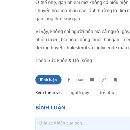
Ở thể nhẹ, gan nhiễm mỡ không có biểu hiện g
chuyển hóa mỡ máu cao, ảnh hưởng tới tim m
gan, ung thư, suy gan.
Vì vậy, không chỉ người béo mà cả người gầy,
nhiều rượu, bia hoặc dùng thuốc hại gan... đ
đường huyết, cholesterol và triglyceride máu đ
Theo Sức khỏe & Đời sống
Bình luận
Xem thêm về:
người gầy
trẻ nhỏ