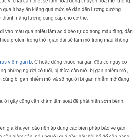
các vi chất cần thiết sẽ làm hoạt động chuyển hóa mỡ không
ăn quá ít hay ăn kiêng quá mức sẽ dẫn đến lượng đường
ỡ thành năng lượng cung cấp cho cơ thể.
 đi vào máu quá nhiều làm acid béo tự do trong máu tăng, dẫn
hiếu protein trong thời gian dài sẽ làm mỡ trong máu không
rus viêm gan b
, C hoặc dùng thuốc hại gan đều có nguy cơ
ng những người có tuổi, bị thừa cân mới bị gan nhiễm mỡ,
em cũng bị gan nhiễm mỡ và số người bị gan nhiễm mỡ đang
gười gầy cũng cần khám tầm soát để phát hiện sớm bệnh.
n gia khuyến cáo nên áp dụng các biện pháp bảo vệ gan,
éo cần giảm cân, nếu người quá gầy, hãy bồi bổ để cân nặng