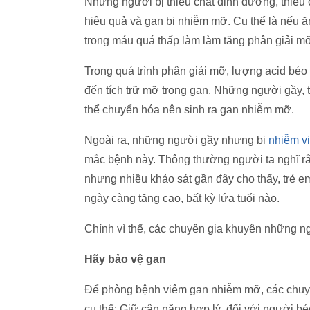
Những người bị thiếu chất dinh dưỡng, thiếu 
hiệu quả và gan bị nhiễm mỡ. Cụ thể là nếu 
trong máu quá thấp làm làm tăng phân giải m
Trong quá trình phân giải mỡ, lượng acid béo
đến tích trữ mỡ trong gan. Những người gầy, t
thể chuyển hóa nên sinh ra gan nhiễm mỡ.
Ngoài ra, những người gầy nhưng bị
nhiễm vi
mắc bệnh này. Thông thường người ta nghĩ rằ
nhưng nhiều khảo sát gần đây cho thấy, trẻ 
ngày càng tăng cao, bất kỳ lứa tuổi nào.
Chính vì thế, các chuyên gia khuyên những n
Hãy bảo vệ gan
Để phòng bệnh viêm gan nhiễm mỡ, các chuyê
cụ thể: Giữ cân nặng hợp lý, đối với người b