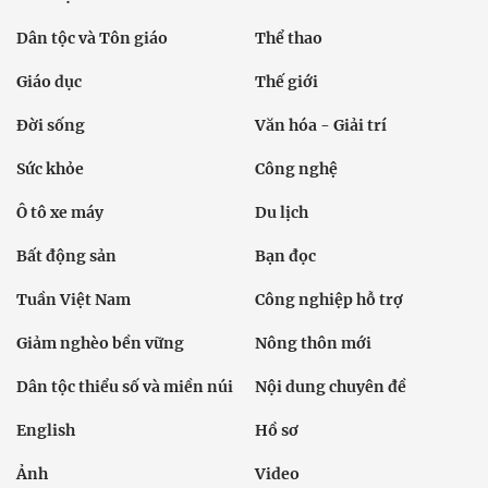
Dân tộc và Tôn giáo
Thể thao
Giáo dục
Thế giới
Đời sống
Văn hóa - Giải trí
Sức khỏe
Công nghệ
Ô tô xe máy
Du lịch
Bất động sản
Bạn đọc
Tuần Việt Nam
Công nghiệp hỗ trợ
Giảm nghèo bền vững
Nông thôn mới
Dân tộc thiểu số và miền núi
Nội dung chuyên đề
English
Hồ sơ
Ảnh
Video