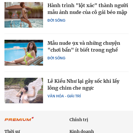
Hành trình "lột xác" thành người
mẫu ảnh nude của cô gái béo mập
ĐỜI SỐNG
Mẫu nude 9x và những chuyện
"chơi bẩn" ít biết trong nghề
ĐỜI SỐNG
Lê Kiều Như lại gây sốc khi lấy
lông chim che ngực
VĂN HÓA - GIẢI TRÍ
Chính trị
Thời sự
Kinh doanh