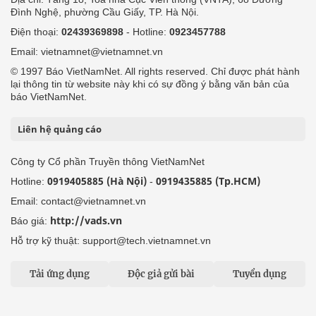
Đình Nghệ, phường Cầu Giấy, TP. Hà Nội.
Điện thoại:
02439369898
- Hotline:
0923457788
Email: vietnamnet@vietnamnet.vn
© 1997 Báo VietNamNet. All rights reserved. Chỉ được phát hành
lại thông tin từ website này khi có sự đồng ý bằng văn bản của
báo VietNamNet.
Liên hệ quảng cáo
Công ty Cổ phần Truyền thông VietNamNet
0919405885 (Hà Nội)
0919435885 (Tp.HCM)
Hotline:
-
Email: contact@vietnamnet.vn
http://vads.vn
Báo giá:
Hỗ trợ kỹ thuật: support@tech.vietnamnet.vn
Tải ứng dụng
Độc giả gửi bài
Tuyển dụng