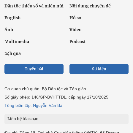
Dân tộc thiểu số và miền núi
Nội dung chuyên đề
English
Hồ sơ
Ảnh
Video
Multimedia
Podcast
24h qua
Tuyến bài
Sự kiện
Cơ quan chủ quản: Bộ Dân tộc và Tôn giáo
Số giấy phép: 146/GP-BVHTTDL, cấp ngày 17/10/2025
Tổng biên tập: Nguyễn Văn Bá
Liên hệ tòa soạn
Địa chỉ: Tầng 18, Toà nhà Cục Viễn thông (VNTA), 68 Dương