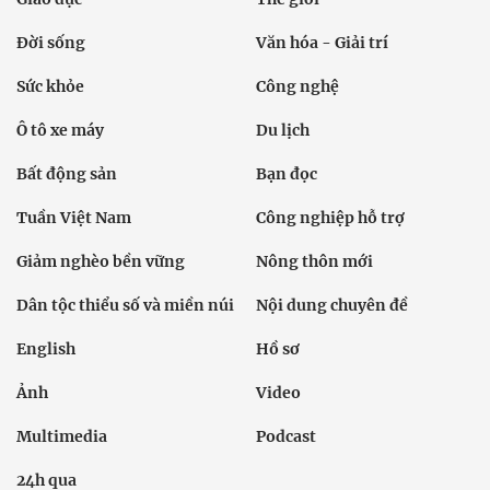
Đời sống
Văn hóa - Giải trí
Sức khỏe
Công nghệ
Ô tô xe máy
Du lịch
Bất động sản
Bạn đọc
Tuần Việt Nam
Công nghiệp hỗ trợ
Giảm nghèo bền vững
Nông thôn mới
Dân tộc thiểu số và miền núi
Nội dung chuyên đề
English
Hồ sơ
Ảnh
Video
Multimedia
Podcast
24h qua