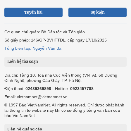
Tuyến bài
Sự kiện
Cơ quan chủ quản: Bộ Dân tộc và Tôn giáo
Số giấy phép: 146/GP-BVHTTDL, cấp ngày 17/10/2025
Tổng biên tập: Nguyễn Văn Bá
Liên hệ tòa soạn
Địa chỉ: Tầng 18, Toà nhà Cục Viễn thông (VNTA), 68 Dương
Đình Nghệ, phường Cầu Giấy, TP. Hà Nội.
Điện thoại:
02439369898
- Hotline:
0923457788
Email: vietnamnet@vietnamnet.vn
© 1997 Báo VietNamNet. All rights reserved. Chỉ được phát hành
lại thông tin từ website này khi có sự đồng ý bằng văn bản của
báo VietNamNet.
Liên hệ quảng cáo