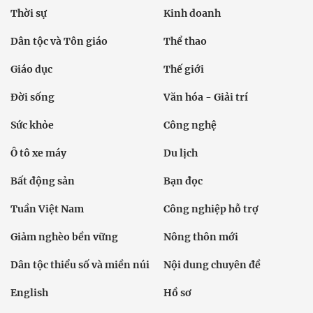
Thời sự
Kinh doanh
Dân tộc và Tôn giáo
Thể thao
Giáo dục
Thế giới
Đời sống
Văn hóa - Giải trí
Sức khỏe
Công nghệ
Ô tô xe máy
Du lịch
Bất động sản
Bạn đọc
Tuần Việt Nam
Công nghiệp hỗ trợ
Giảm nghèo bền vững
Nông thôn mới
Dân tộc thiểu số và miền núi
Nội dung chuyên đề
English
Hồ sơ