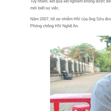
Tuy nhiên, kết quả xét nghiệm không được tiế
mới biết sự việc.
Năm 2007, hồ sơ nhiễm HIV của ông Sửu được
Phòng chống HIV Nghệ An.