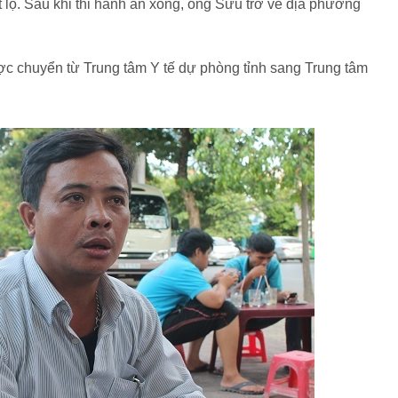
t lộ. Sau khi thi hành án xong, ông Sửu trở về địa phương
 chuyển từ Trung tâm Y tế dự phòng tỉnh sang Trung tâm