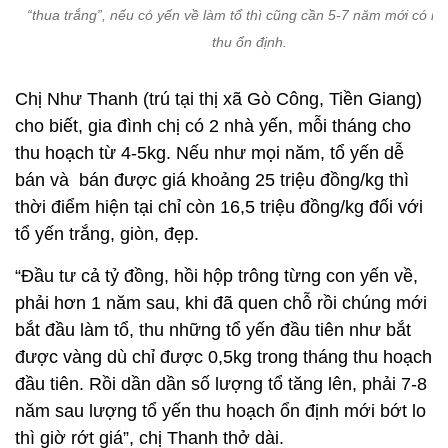
“thua trắng”, nếu có yến về làm tổ thì cũng cần 5-7 năm mới có n
thu ổn định.
Chị Như Thanh (trú tại thị xã Gò Công, Tiền Giang)
cho biết, gia đình chị có 2 nhà yến, mỗi tháng cho
thu hoạch từ 4-5kg. Nếu như mọi năm, tổ yến dễ
bán và bán được giá khoảng 25 triệu đồng/kg thì
thời điểm hiện tại chỉ còn 16,5 triệu đồng/kg đối với
tổ yến trắng, giòn, đẹp.
“Đầu tư cả tỷ đồng, hồi hộp trông từng con yến về,
phải hơn 1 năm sau, khi đã quen chỗ rồi chúng mới
bắt đầu làm tổ, thu những tổ yến đầu tiên như bắt
được vàng dù chỉ được 0,5kg trong tháng thu hoạch
đầu tiên. Rồi dần dần số lượng tổ tăng lên, phải 7-8
năm sau lượng tổ yến thu hoạch ổn định mới bớt lo
thì giờ rớt giá”, chị Thanh thở dài.