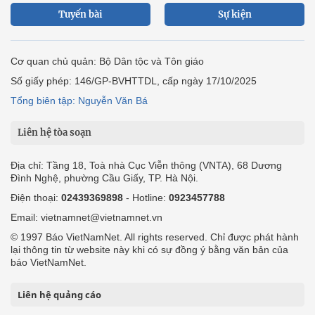
Tuyến bài
Sự kiện
Cơ quan chủ quản: Bộ Dân tộc và Tôn giáo
Số giấy phép: 146/GP-BVHTTDL, cấp ngày 17/10/2025
Tổng biên tập: Nguyễn Văn Bá
Liên hệ tòa soạn
Địa chỉ: Tầng 18, Toà nhà Cục Viễn thông (VNTA), 68 Dương
Đình Nghệ, phường Cầu Giấy, TP. Hà Nội.
Điện thoại:
02439369898
- Hotline:
0923457788
Email: vietnamnet@vietnamnet.vn
© 1997 Báo VietNamNet. All rights reserved. Chỉ được phát hành
lại thông tin từ website này khi có sự đồng ý bằng văn bản của
báo VietNamNet.
Liên hệ quảng cáo