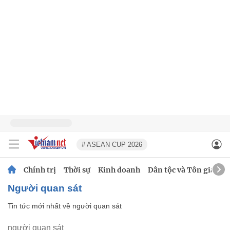
# ASEAN CUP 2026
Chính trị
Thời sự
Kinh doanh
Dân tộc và Tôn giáo
người quan sát
Tin tức mới nhất về
người quan sát
người quan sát