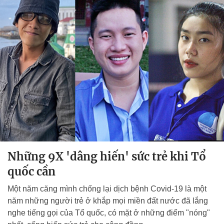
Những 9X 'dâng hiến' sức trẻ khi Tổ
quốc cần
Một năm căng mình chống lại dịch bệnh Covid-19 là một
năm những người trẻ ở khắp mọi miền đất nước đã lắng
nghe tiếng gọi của Tổ quốc, có mặt ở những điểm "nóng"