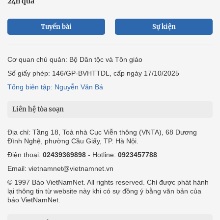
24h qua
Tuyến bài
Sự kiện
Cơ quan chủ quản: Bộ Dân tộc và Tôn giáo
Số giấy phép: 146/GP-BVHTTDL, cấp ngày 17/10/2025
Tổng biên tập: Nguyễn Văn Bá
Liên hệ tòa soạn
Địa chỉ: Tầng 18, Toà nhà Cục Viễn thông (VNTA), 68 Dương
Đình Nghệ, phường Cầu Giấy, TP. Hà Nội.
Điện thoại:
02439369898
- Hotline:
0923457788
Email: vietnamnet@vietnamnet.vn
© 1997 Báo VietNamNet. All rights reserved. Chỉ được phát hành
lại thông tin từ website này khi có sự đồng ý bằng văn bản của
báo VietNamNet.