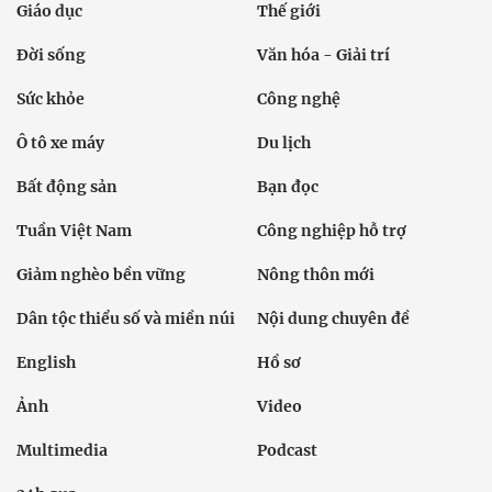
Giáo dục
Thế giới
Đời sống
Văn hóa - Giải trí
Sức khỏe
Công nghệ
Ô tô xe máy
Du lịch
Bất động sản
Bạn đọc
Tuần Việt Nam
Công nghiệp hỗ trợ
Giảm nghèo bền vững
Nông thôn mới
Dân tộc thiểu số và miền núi
Nội dung chuyên đề
English
Hồ sơ
Ảnh
Video
Multimedia
Podcast