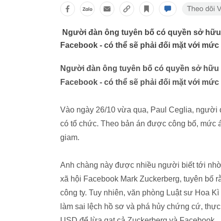
Người đàn ông tuyên bố có quyền sở hữu mộ
Facebook - có thể sẽ phải đối mặt với mức 
Người đàn ông tuyên bố có quyền sở hữu mộ
Facebook - có thể sẽ phải đối mặt với mức 
Vào ngày 26/10 vừa qua, Paul Ceglia, người đà
có tổ chức. Theo bản án được công bố, mức án
giam.
Anh chàng này được nhiều người biết tới nh
xã hội Facebook Mark Zuckerberg, tuyên bố r
công ty. Tuy nhiên, văn phòng Luật sư Hoa K
làm sai lệch hồ sơ và phá hủy chứng cứ, thực 
USD để lừa gạt cả Zuckerberg và Facebook.