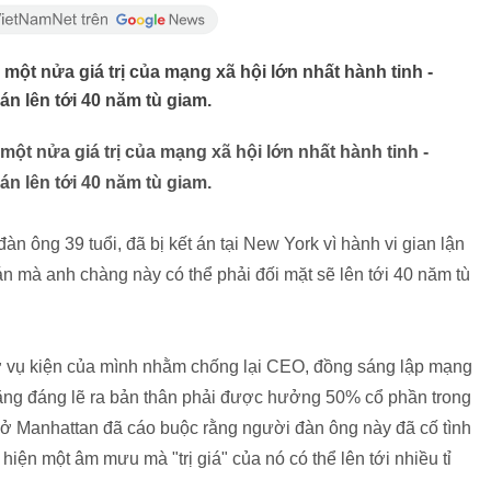
t nửa giá trị của mạng xã hội lớn nhất hành tinh -
án lên tới 40 năm tù giam.
t nửa giá trị của mạng xã hội lớn nhất hành tinh -
án lên tới 40 năm tù giam.
n ông 39 tuổi, đã bị kết án tại New York vì hành vi gian lận
 mà anh chàng này có thể phải đối mặt sẽ lên tới 40 năm tù
ờ vụ kiện của mình nhằm chống lại CEO, đồng sáng lập mạng
ằng đáng lẽ ra bản thân phải được hưởng 50% cổ phần trong
ì ở Manhattan đã cáo buộc rằng người đàn ông này đã cố tình
hiện một âm mưu mà "trị giá" của nó có thể lên tới nhiều tỉ