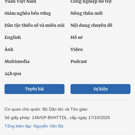
Tuần Việt Nam
Công nghiệp hỗ trợ
Giảm nghèo bền vững
Nông thôn mới
Dân tộc thiểu số và miền núi
Nội dung chuyên đề
English
Hồ sơ
Ảnh
Video
Multimedia
Podcast
24h qua
Tuyến bài
Sự kiện
Cơ quan chủ quản: Bộ Dân tộc và Tôn giáo
Số giấy phép: 146/GP-BVHTTDL, cấp ngày 17/10/2025
Tổng biên tập: Nguyễn Văn Bá