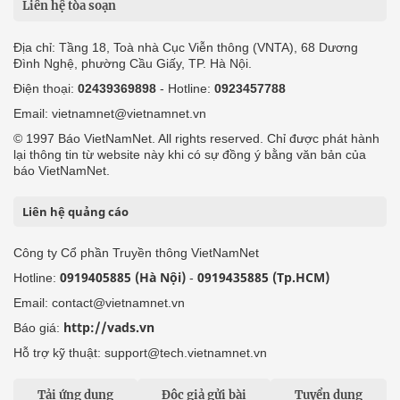
Liên hệ tòa soạn
Địa chỉ: Tầng 18, Toà nhà Cục Viễn thông (VNTA), 68 Dương
Đình Nghệ, phường Cầu Giấy, TP. Hà Nội.
Điện thoại:
02439369898
- Hotline:
0923457788
Email: vietnamnet@vietnamnet.vn
© 1997 Báo VietNamNet. All rights reserved. Chỉ được phát hành
lại thông tin từ website này khi có sự đồng ý bằng văn bản của
báo VietNamNet.
Liên hệ quảng cáo
Công ty Cổ phần Truyền thông VietNamNet
0919405885 (Hà Nội)
0919435885 (Tp.HCM)
Hotline:
-
Email: contact@vietnamnet.vn
http://vads.vn
Báo giá:
Hỗ trợ kỹ thuật: support@tech.vietnamnet.vn
Tải ứng dụng
Độc giả gửi bài
Tuyển dụng