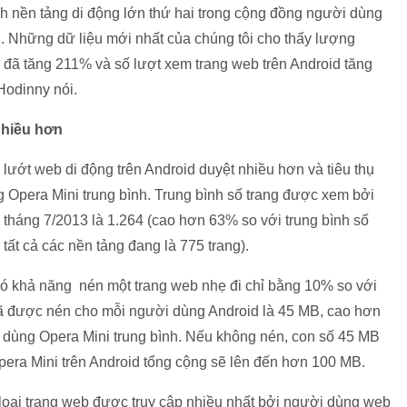
h nền tảng di động lớn thứ hai trong cộng đồng người dùng
3. Những dữ liệu mới nhất của chúng tôi cho thấy lượng
 đã tăng 211% và số lượt xem trang web trên Android tăng
 Hodinny nói.
nhiều hơn
lướt web di động trên Android duyệt nhiều hơn và tiêu thụ
g Opera Mini trung bình. Trung bình số trang được xem bởi
 tháng 7/2013 là 1.264 (cao hơn 63% so với trung bình số
ất cả các nền tảng đang là 775 trang).
ó khả năng nén một trang web nhẹ đi chỉ bằng 10% so với
đã được nén cho mỗi người dùng Android là 45 MB, cao hơn
ời dùng Opera Mini trung bình. Nếu không nén, con số 45 MB
pera Mini trên Android tổng cộng sẽ lên đến hơn 100 MB.
à loại trang web được truy cập nhiều nhất bởi người dùng web