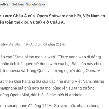
khu vực Châu Á của Opera Software cho biết, Việt Nam có
n toàn thế giới, và thứ 4 ở Châu Á.
Mini Việt Nam trên Android đã tăng 211%.
áo cáo "State of the mobile web" (Thực trạng web di động)
hân tích thói quen sử dụng web của họ. Báo cáo này chỉ ra
ộ, Indonesia và Trung Quốc về lượng người dùng Opera Mini.
lực triển khai hạ tầng 3G của các nhà mạng Việt Nam, những
martphone giá phù hợp đã thổi bùng lên sự tăng trưởng
ng Opera Mini, đặc biệt là các thiết bị Android.
 trên smartphone đã tăng 142%. Sự vượt bậc nhanh chóng