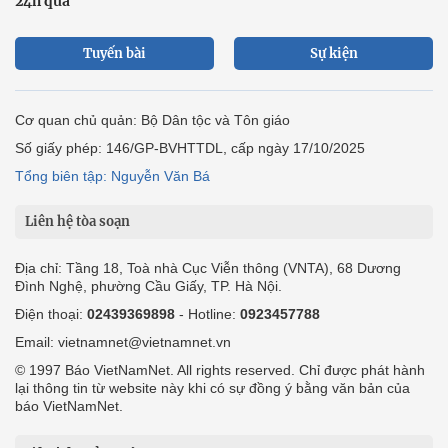
24h qua
Tuyến bài
Sự kiện
Cơ quan chủ quản: Bộ Dân tộc và Tôn giáo
Số giấy phép: 146/GP-BVHTTDL, cấp ngày 17/10/2025
Tổng biên tập: Nguyễn Văn Bá
Liên hệ tòa soạn
Địa chỉ: Tầng 18, Toà nhà Cục Viễn thông (VNTA), 68 Dương
Đình Nghệ, phường Cầu Giấy, TP. Hà Nội.
Điện thoại:
02439369898
- Hotline:
0923457788
Email: vietnamnet@vietnamnet.vn
© 1997 Báo VietNamNet. All rights reserved. Chỉ được phát hành
lại thông tin từ website này khi có sự đồng ý bằng văn bản của
báo VietNamNet.