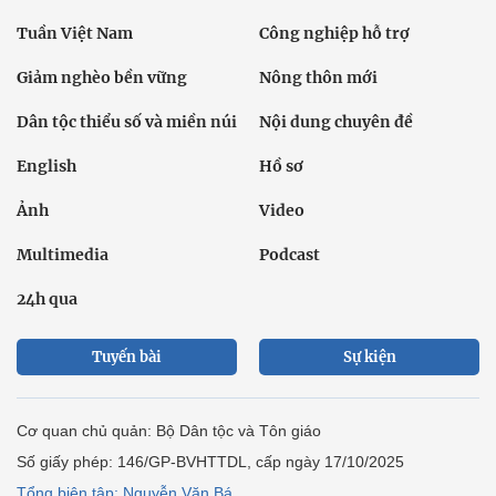
Tuần Việt Nam
Công nghiệp hỗ trợ
Giảm nghèo bền vững
Nông thôn mới
Dân tộc thiểu số và miền núi
Nội dung chuyên đề
English
Hồ sơ
Ảnh
Video
Multimedia
Podcast
24h qua
Tuyến bài
Sự kiện
Cơ quan chủ quản: Bộ Dân tộc và Tôn giáo
Số giấy phép: 146/GP-BVHTTDL, cấp ngày 17/10/2025
Tổng biên tập: Nguyễn Văn Bá