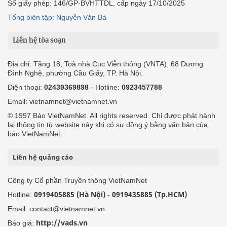
Số giấy phép: 146/GP-BVHTTDL, cấp ngày 17/10/2025
Tổng biên tập: Nguyễn Văn Bá
Liên hệ tòa soạn
Địa chỉ: Tầng 18, Toà nhà Cục Viễn thông (VNTA), 68 Dương
Đình Nghệ, phường Cầu Giấy, TP. Hà Nội.
Điện thoại:
02439369898
- Hotline:
0923457788
Email: vietnamnet@vietnamnet.vn
© 1997 Báo VietNamNet. All rights reserved. Chỉ được phát hành
lại thông tin từ website này khi có sự đồng ý bằng văn bản của
báo VietNamNet.
Liên hệ quảng cáo
Công ty Cổ phần Truyền thông VietNamNet
0919405885 (Hà Nội)
0919435885 (Tp.HCM)
Hotline:
-
Email: contact@vietnamnet.vn
http://vads.vn
Báo giá: