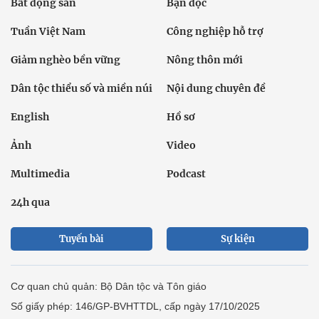
Bất động sản
Bạn đọc
Tuần Việt Nam
Công nghiệp hỗ trợ
Giảm nghèo bền vững
Nông thôn mới
Dân tộc thiểu số và miền núi
Nội dung chuyên đề
English
Hồ sơ
Ảnh
Video
Multimedia
Podcast
24h qua
Tuyến bài
Sự kiện
Cơ quan chủ quản: Bộ Dân tộc và Tôn giáo
Số giấy phép: 146/GP-BVHTTDL, cấp ngày 17/10/2025