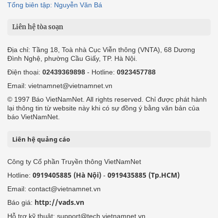
Tổng biên tập: Nguyễn Văn Bá
Liên hệ tòa soạn
Địa chỉ: Tầng 18, Toà nhà Cục Viễn thông (VNTA), 68 Dương
Đình Nghệ, phường Cầu Giấy, TP. Hà Nội.
Điện thoại:
02439369898
- Hotline:
0923457788
Email: vietnamnet@vietnamnet.vn
© 1997 Báo VietNamNet. All rights reserved. Chỉ được phát hành
lại thông tin từ website này khi có sự đồng ý bằng văn bản của
báo VietNamNet.
Liên hệ quảng cáo
Công ty Cổ phần Truyền thông VietNamNet
0919405885 (Hà Nội)
0919435885 (Tp.HCM)
Hotline:
-
Email: contact@vietnamnet.vn
http://vads.vn
Báo giá:
Hỗ trợ kỹ thuật: support@tech.vietnamnet.vn