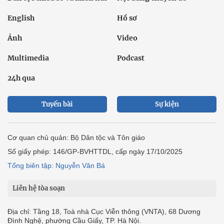
English
Hồ sơ
Ảnh
Video
Multimedia
Podcast
24h qua
Tuyến bài
Sự kiện
Cơ quan chủ quản: Bộ Dân tộc và Tôn giáo
Số giấy phép: 146/GP-BVHTTDL, cấp ngày 17/10/2025
Tổng biên tập: Nguyễn Văn Bá
Liên hệ tòa soạn
Địa chỉ: Tầng 18, Toà nhà Cục Viễn thông (VNTA), 68 Dương
Đình Nghệ, phường Cầu Giấy, TP. Hà Nội.