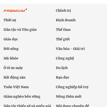
Chính trị
Thời sự
Kinh doanh
Dân tộc và Tôn giáo
Thể thao
Giáo dục
Thế giới
Đời sống
Văn hóa - Giải trí
Sức khỏe
Công nghệ
Ô tô xe máy
Du lịch
Bất động sản
Bạn đọc
Tuần Việt Nam
Công nghiệp hỗ trợ
Giảm nghèo bền vững
Nông thôn mới
Dân tộc thiểu số và miền núi
Nội dung chuyên đề