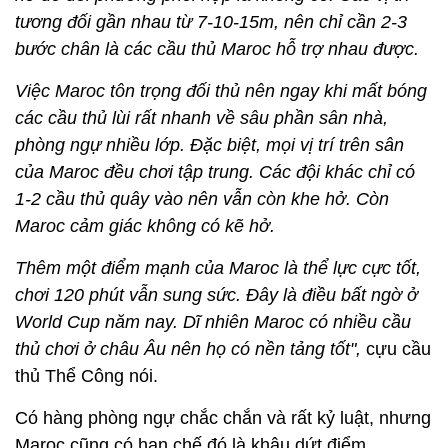
tương đối gần nhau từ 7-10-15m, nên chỉ cần 2-3
bước chân là các cầu thủ Maroc hỗ trợ nhau được.
Việc Maroc tôn trọng đối thủ nên ngay khi mất bóng
các cầu thủ lùi rất nhanh về sâu phần sân nhà,
phòng ngự nhiều lớp. Đặc biệt, mọi vị trí trên sân
của Maroc đều chơi tập trung. Các đội khác chỉ có
1-2 cầu thủ quây vào nên vẫn còn khe hở. Còn
Maroc cảm giác không có kẽ hở.
Thêm một điểm mạnh của Maroc là thể lực cực tốt,
chơi 120 phút vẫn sung sức. Đây là điều bất ngờ ở
World Cup năm nay. Dĩ nhiên Maroc có nhiều cầu
thủ chơi ở châu Âu nên họ có nền tảng tốt",
cựu cầu
thủ Thể Công nói.
Có hàng phòng ngự chắc chắn và rất kỷ luật, nhưng
Maroc cũng có hạn chế đó là khâu dứt điểm.