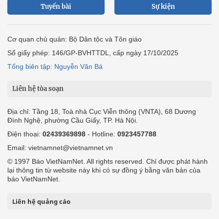
Tuyến bài
Sự kiện
Cơ quan chủ quản: Bộ Dân tộc và Tôn giáo
Số giấy phép: 146/GP-BVHTTDL, cấp ngày 17/10/2025
Tổng biên tập: Nguyễn Văn Bá
Liên hệ tòa soạn
Địa chỉ: Tầng 18, Toà nhà Cục Viễn thông (VNTA), 68 Dương
Đình Nghệ, phường Cầu Giấy, TP. Hà Nội.
Điện thoại:
02439369898
- Hotline:
0923457788
Email: vietnamnet@vietnamnet.vn
© 1997 Báo VietNamNet. All rights reserved. Chỉ được phát hành
lại thông tin từ website này khi có sự đồng ý bằng văn bản của
báo VietNamNet.
Liên hệ quảng cáo