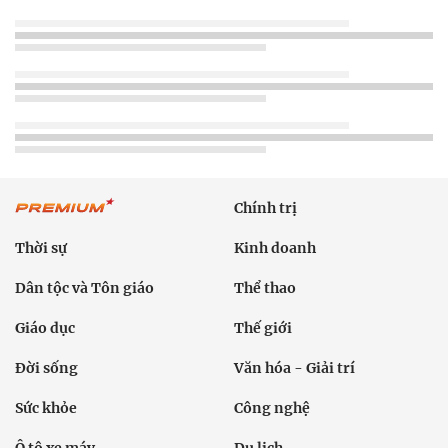
Chính trị
Thời sự
Kinh doanh
Dân tộc và Tôn giáo
Thể thao
Giáo dục
Thế giới
Đời sống
Văn hóa - Giải trí
Sức khỏe
Công nghệ
Ô tô xe máy
Du lịch