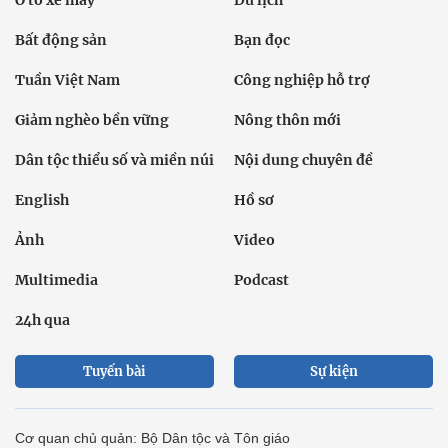
Bất động sản
Bạn đọc
Tuần Việt Nam
Công nghiệp hỗ trợ
Giảm nghèo bền vững
Nông thôn mới
Dân tộc thiểu số và miền núi
Nội dung chuyên đề
English
Hồ sơ
Ảnh
Video
Multimedia
Podcast
24h qua
Tuyến bài
Sự kiện
Cơ quan chủ quản: Bộ Dân tộc và Tôn giáo