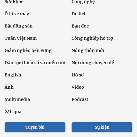
Sức khỏe
Công nghệ
Ô tô xe máy
Du lịch
Bất động sản
Bạn đọc
Tuần Việt Nam
Công nghiệp hỗ trợ
Giảm nghèo bền vững
Nông thôn mới
Dân tộc thiểu số và miền núi
Nội dung chuyên đề
English
Hồ sơ
Ảnh
Video
Multimedia
Podcast
24h qua
Tuyến bài
Sự kiện