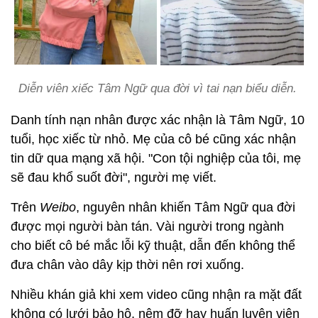
Diễn viên xiếc Tâm Ngữ qua đời vì tai nạn biểu diễn.
Danh tính nạn nhân được xác nhận là Tâm Ngữ, 10
tuổi, học xiếc từ nhỏ. Mẹ của cô bé cũng xác nhận
tin dữ qua mạng xã hội. "Con tội nghiệp của tôi, mẹ
sẽ đau khổ suốt đời", người mẹ viết.
Trên
Weibo
, nguyên nhân khiến Tâm Ngữ qua đời
được mọi người bàn tán. Vài người trong ngành
cho biết cô bé mắc lỗi kỹ thuật, dẫn đến không thể
đưa chân vào dây kịp thời nên rơi xuống.
Nhiều khán giả khi xem video cũng nhận ra mặt đất
không có lưới bảo hộ, nệm đỡ hay huấn luyện viên