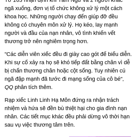
Tờ
163
nhận định khi Tâm Ngữ và 2 người khác
ngã xuống, đơn vị tổ chức không xử lý một cách
khoa học. Những người chạy đến giúp đỡ đều
không có chuyên môn xử lý. Họ kéo, lay mạnh
người và đầu của nạn nhân, vô tình khiến vết
thương trở nên nghiêm trọng hơn.
"Các diễn viên xiếc đều đi giày cao gót để biểu diễn.
Khi sự cố xảy ra họ sẽ khó tiếp đất bằng chân vì dễ
bị chấn thương chân hoặc cột sống. Tuy nhiên cú
ngã đập mạnh đã tước đi mạng sống của cô bé",
QQ
phân tích thêm.
Rạp xiếc Linh Linh Hạ Môn đứng ra nhận trách
nhiệm và hứa sẽ đền bù thiệt hại cho gia đình nạn
nhân. Các tiết mục khác đều phải dừng vô thời hạn
sau vụ việc thương tâm trên.