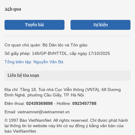
24h qua
Tuyến bài
Sự kiện
Cơ quan chủ quản: Bộ Dân tộc và Tôn giáo
Số giấy phép: 146/GP-BVHTTDL, cấp ngày 17/10/2025
Tổng biên tập: Nguyễn Văn Bá
Liên hệ tòa soạn
Địa chỉ: Tầng 18, Toà nhà Cục Viễn thông (VNTA), 68 Dương
Đình Nghệ, phường Cầu Giấy, TP. Hà Nội.
Điện thoại:
02439369898
- Hotline:
0923457788
Email: vietnamnet@vietnamnet.vn
© 1997 Báo VietNamNet. All rights reserved. Chỉ được phát hành
lại thông tin từ website này khi có sự đồng ý bằng văn bản của
báo VietNamNet.