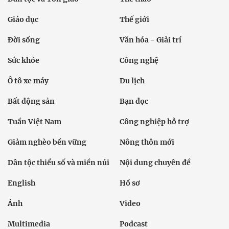
Giáo dục
Thế giới
Đời sống
Văn hóa - Giải trí
Sức khỏe
Công nghệ
Ô tô xe máy
Du lịch
Bất động sản
Bạn đọc
Tuần Việt Nam
Công nghiệp hỗ trợ
Giảm nghèo bền vững
Nông thôn mới
Dân tộc thiểu số và miền núi
Nội dung chuyên đề
English
Hồ sơ
Ảnh
Video
Multimedia
Podcast