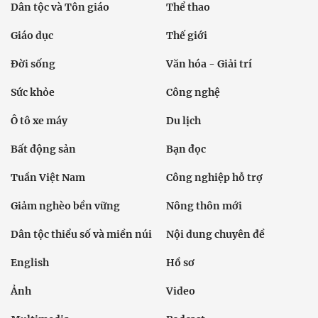
Dân tộc và Tôn giáo
Thể thao
Giáo dục
Thế giới
Đời sống
Văn hóa - Giải trí
Sức khỏe
Công nghệ
Ô tô xe máy
Du lịch
Bất động sản
Bạn đọc
Tuần Việt Nam
Công nghiệp hỗ trợ
Giảm nghèo bền vững
Nông thôn mới
Dân tộc thiểu số và miền núi
Nội dung chuyên đề
English
Hồ sơ
Ảnh
Video