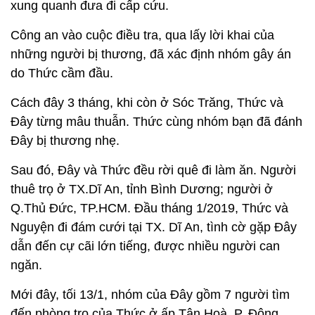
xung quanh đưa đi cấp cứu.
Công an vào cuộc điều tra, qua lấy lời khai của
những người bị thương, đã xác định nhóm gây án
do Thức cầm đầu.
Cách đây 3 tháng, khi còn ở Sóc Trăng, Thức và
Đây từng mâu thuẫn. Thức cùng nhóm bạn đã đánh
Đây bị thương nhẹ.
Sau đó, Đây và Thức đều rời quê đi làm ăn. Người
thuê trọ ở TX.Dĩ An, tỉnh Bình Dương; người ở
Q.Thủ Đức, TP.HCM. Đầu tháng 1/2019, Thức và
Nguyện đi đám cưới tại TX. Dĩ An, tình cờ gặp Đây
dẫn đến cự cãi lớn tiếng, được nhiều người can
ngăn.
Mới đây, tối 13/1, nhóm của Đây gồm 7 người tìm
đến phòng trọ của Thức ở ấp Tân Hoà, P. Đông