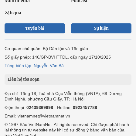
Multimedia
Podcast
24h qua
Tuyến bài
Sự kiện
Cơ quan chủ quản: Bộ Dân tộc và Tôn giáo
Số giấy phép: 146/GP-BVHTTDL, cấp ngày 17/10/2025
Tổng biên tập: Nguyễn Văn Bá
Liên hệ tòa soạn
Địa chỉ: Tầng 18, Toà nhà Cục Viễn thông (VNTA), 68 Dương
Đình Nghệ, phường Cầu Giấy, TP. Hà Nội.
Điện thoại:
02439369898
- Hotline:
0923457788
Email: vietnamnet@vietnamnet.vn
© 1997 Báo VietNamNet. All rights reserved. Chỉ được phát hành
lại thông tin từ website này khi có sự đồng ý bằng văn bản của
báo VietNamNet.