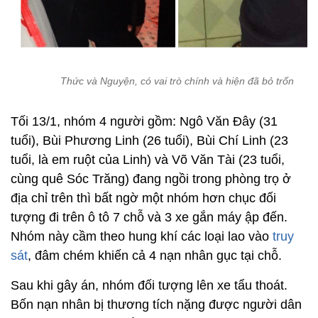
Thức và Nguyện, có vai trò chính và hiện đã bỏ trốn
Tối 13/1, nhóm 4 người gồm: Ngô Văn Đây (31
tuổi), Bùi Phương Linh (26 tuổi), Bùi Chí Linh (23
tuổi, là em ruột của Linh) và Võ Văn Tài (23 tuổi,
cùng quê Sóc Trăng) đang ngồi trong phòng trọ ở
địa chỉ trên thì bất ngờ một nhóm hơn chục đối
tượng đi trên ô tô 7 chỗ và 3 xe gắn máy ập đến.
Nhóm này cầm theo hung khí các loại lao vào
truy
sát
, đâm chém khiến cả 4 nạn nhân gục tại chỗ.
Sau khi gây án, nhóm đối tượng lên xe tẩu thoát.
Bốn nạn nhân bị thương tích nặng được người dân