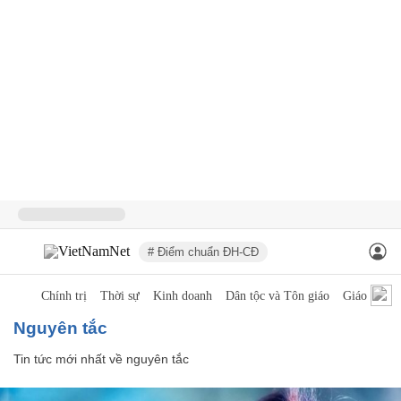
# Điểm chuẩn ĐH-CĐ
Chính trị
Thời sự
Kinh doanh
Dân tộc và Tôn giáo
Giáo dục
nguyên tắc
Tin tức mới nhất về
nguyên tắc