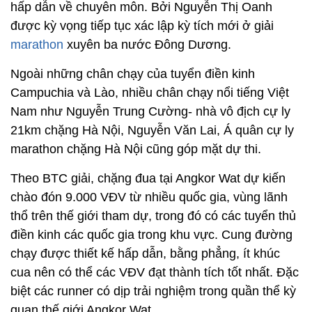
hấp dẫn về chuyên môn. Bởi Nguyễn Thị Oanh
được kỳ vọng tiếp tục xác lập kỳ tích mới ở giải
marathon
xuyên ba nước Đông Dương.
Ngoài những chân chạy của tuyển điền kinh
Campuchia và Lào, nhiều chân chạy nổi tiếng Việt
Nam như Nguyễn Trung Cường- nhà vô địch cự ly
21km chặng Hà Nội, Nguyễn Văn Lai, Á quân cự ly
marathon chặng Hà Nội cũng góp mặt dự thi.
Theo BTC giải, chặng đua tại Angkor Wat dự kiến
chào đón 9.000 VĐV từ nhiều quốc gia, vùng lãnh
thổ trên thế giới tham dự, trong đó có các tuyển thủ
điền kinh các quốc gia trong khu vực. Cung đường
chạy được thiết kế hấp dẫn, bằng phẳng, ít khúc
cua nên có thể các VĐV đạt thành tích tốt nhất. Đặc
biệt các runner có dịp trải nghiệm trong quần thể kỳ
quan thế giới Angkor Wat.