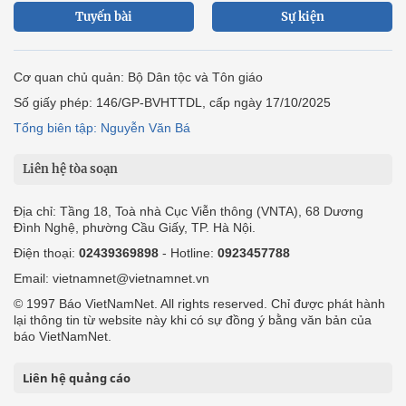
Tuyến bài
Sự kiện
Cơ quan chủ quản: Bộ Dân tộc và Tôn giáo
Số giấy phép: 146/GP-BVHTTDL, cấp ngày 17/10/2025
Tổng biên tập: Nguyễn Văn Bá
Liên hệ tòa soạn
Địa chỉ: Tầng 18, Toà nhà Cục Viễn thông (VNTA), 68 Dương
Đình Nghệ, phường Cầu Giấy, TP. Hà Nội.
Điện thoại:
02439369898
- Hotline:
0923457788
Email: vietnamnet@vietnamnet.vn
© 1997 Báo VietNamNet. All rights reserved. Chỉ được phát hành
lại thông tin từ website này khi có sự đồng ý bằng văn bản của
báo VietNamNet.
Liên hệ quảng cáo