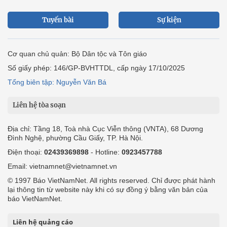
Tuyến bài
Sự kiện
Cơ quan chủ quản: Bộ Dân tộc và Tôn giáo
Số giấy phép: 146/GP-BVHTTDL, cấp ngày 17/10/2025
Tổng biên tập: Nguyễn Văn Bá
Liên hệ tòa soạn
Địa chỉ: Tầng 18, Toà nhà Cục Viễn thông (VNTA), 68 Dương
Đình Nghệ, phường Cầu Giấy, TP. Hà Nội.
Điện thoại:
02439369898
- Hotline:
0923457788
Email: vietnamnet@vietnamnet.vn
© 1997 Báo VietNamNet. All rights reserved. Chỉ được phát hành
lại thông tin từ website này khi có sự đồng ý bằng văn bản của
báo VietNamNet.
Liên hệ quảng cáo