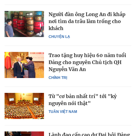
Người đàn ông Long An đi khắp
nơi tìm da trâu làm trống cho
khách
CHUYỆN LẠ
Trao tặng huy hiệu 60 năm tuổi
Đảng cho nguyên Chủ tịch QH
Nguyễn Văn An
CHÍNH TRỊ
Từ "cơ bản nhất trí" tới "kỷ
nguyên nói thật"
TUẦN VIỆT NAM
Lãnh đạo cấp cao dự Đại hội Đảng