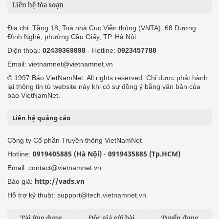
Liên hệ tòa soạn
Địa chỉ: Tầng 18, Toà nhà Cục Viễn thông (VNTA), 68 Dương
Đình Nghệ, phường Cầu Giấy, TP. Hà Nội.
Điện thoại:
02439369898
- Hotline:
0923457788
Email: vietnamnet@vietnamnet.vn
© 1997 Báo VietNamNet. All rights reserved. Chỉ được phát hành
lại thông tin từ website này khi có sự đồng ý bằng văn bản của
báo VietNamNet.
Liên hệ quảng cáo
Công ty Cổ phần Truyền thông VietNamNet
0919405885 (Hà Nội)
0919435885 (Tp.HCM)
Hotline:
-
Email: contact@vietnamnet.vn
http://vads.vn
Báo giá:
Hỗ trợ kỹ thuật: support@tech.vietnamnet.vn
Tải ứng dụng
Độc giả gửi bài
Tuyển dụng