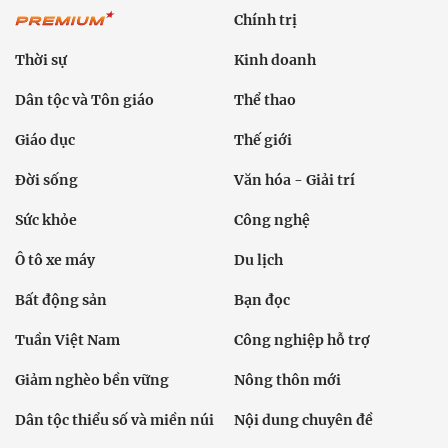
Chính trị
Thời sự
Kinh doanh
Dân tộc và Tôn giáo
Thể thao
Giáo dục
Thế giới
Đời sống
Văn hóa - Giải trí
Sức khỏe
Công nghệ
Ô tô xe máy
Du lịch
Bất động sản
Bạn đọc
Tuần Việt Nam
Công nghiệp hỗ trợ
Giảm nghèo bền vững
Nông thôn mới
Dân tộc thiểu số và miền núi
Nội dung chuyên đề