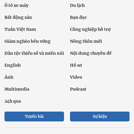
Ô tô xe máy
Du lịch
Bất động sản
Bạn đọc
Tuần Việt Nam
Công nghiệp hỗ trợ
Giảm nghèo bền vững
Nông thôn mới
Dân tộc thiểu số và miền núi
Nội dung chuyên đề
English
Hồ sơ
Ảnh
Video
Multimedia
Podcast
24h qua
Tuyến bài
Sự kiện