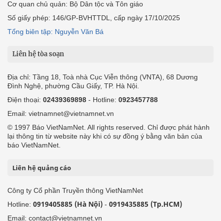
Cơ quan chủ quản: Bộ Dân tộc và Tôn giáo
Số giấy phép: 146/GP-BVHTTDL, cấp ngày 17/10/2025
Tổng biên tập: Nguyễn Văn Bá
Liên hệ tòa soạn
Địa chỉ: Tầng 18, Toà nhà Cục Viễn thông (VNTA), 68 Dương
Đình Nghệ, phường Cầu Giấy, TP. Hà Nội.
Điện thoại:
02439369898
- Hotline:
0923457788
Email: vietnamnet@vietnamnet.vn
© 1997 Báo VietNamNet. All rights reserved. Chỉ được phát hành
lại thông tin từ website này khi có sự đồng ý bằng văn bản của
báo VietNamNet.
Liên hệ quảng cáo
Công ty Cổ phần Truyền thông VietNamNet
0919405885 (Hà Nội)
0919435885 (Tp.HCM)
Hotline:
-
Email: contact@vietnamnet.vn