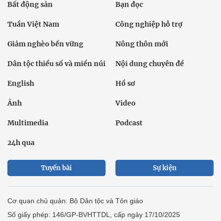
Bất động sản
Bạn đọc
Tuần Việt Nam
Công nghiệp hỗ trợ
Giảm nghèo bền vững
Nông thôn mới
Dân tộc thiểu số và miền núi
Nội dung chuyên đề
English
Hồ sơ
Ảnh
Video
Multimedia
Podcast
24h qua
Tuyến bài
Sự kiện
Cơ quan chủ quản: Bộ Dân tộc và Tôn giáo
Số giấy phép: 146/GP-BVHTTDL, cấp ngày 17/10/2025