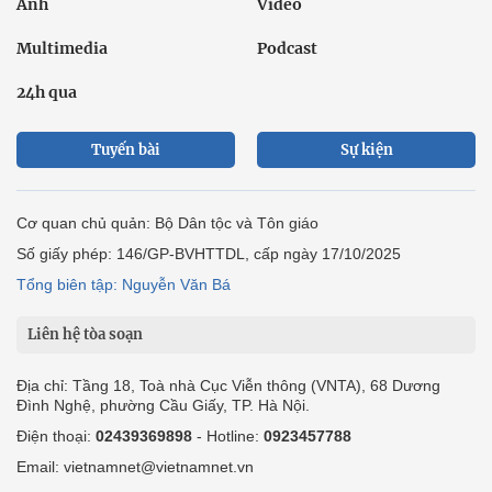
Ảnh
Video
Multimedia
Podcast
24h qua
Tuyến bài
Sự kiện
Cơ quan chủ quản: Bộ Dân tộc và Tôn giáo
Số giấy phép: 146/GP-BVHTTDL, cấp ngày 17/10/2025
Tổng biên tập: Nguyễn Văn Bá
Liên hệ tòa soạn
Địa chỉ: Tầng 18, Toà nhà Cục Viễn thông (VNTA), 68 Dương
Đình Nghệ, phường Cầu Giấy, TP. Hà Nội.
Điện thoại:
02439369898
- Hotline:
0923457788
Email: vietnamnet@vietnamnet.vn