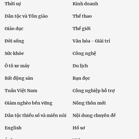
Thời sự
Kinh doanh
Dân tộc và Tôn giáo
Thể thao
Giáo dục
Thế giới
Đời sống
Văn hóa - Giải trí
Sức khỏe
Công nghệ
Ô tô xe máy
Du lịch
Bất động sản
Bạn đọc
Tuần Việt Nam
Công nghiệp hỗ trợ
Giảm nghèo bền vững
Nông thôn mới
Dân tộc thiểu số và miền núi
Nội dung chuyên đề
English
Hồ sơ